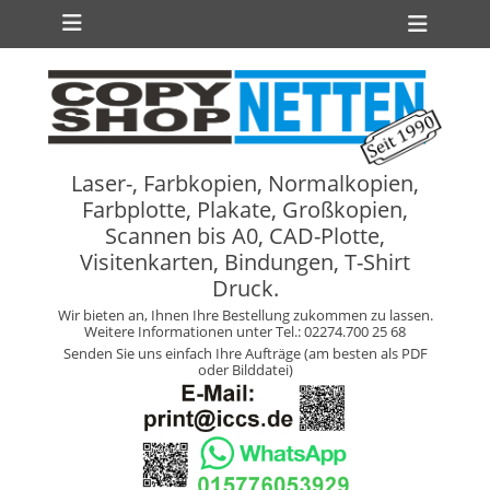
Primäres Menü
Zum
Heade
Inhalt
Toggl
springen
ollapse
hild
enu
Laser-, Farbkopien, Normalkopien,
Farbplotte, Plakate, Großkopien,
Scannen bis A0, CAD-Plotte,
Visitenkarten, Bindungen, T-Shirt
Druck.
Wir bieten an, Ihnen Ihre Bestellung zukommen zu lassen.
Weitere Informationen unter Tel.: 02274.700 25 68
Senden Sie uns einfach Ihre Aufträge (am besten als PDF
oder Bilddatei)